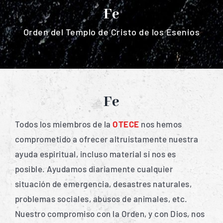
Fe
Los portadores de la verdad
Orden del Templo de Cristo de los Esenios
Objetivos
Proyectos de ayuda
Fe
Galería
Todos los miembros de la
OTECE
nos hemos
comprometido a ofrecer altruistamente nuestra
ayuda espiritual, incluso material si nos es
Vídeos
posible. Ayudamos diariamente cualquier
situación de emergencia, desastres naturales,
Fe
problemas sociales, abusos de animales, etc.
Nuestro compromiso con la Orden, y con Dios, nos
Contacto